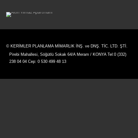
İ. ÇIVI EVI
ALTIN YILMAZ APARTMANI
© KERİMLER PLANLAMA MİMARLIK İNŞ. ve DNŞ. TİC. LTD. ŞTİ.
Pirebi Mahallesi, Söğütlü Sokak 64/A Meram / KONYA Tel:0 (332)
238 04 04 Cep: 0 530 499 48 13