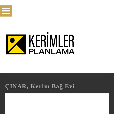
ÇINAR, Kerim Bağ Evi