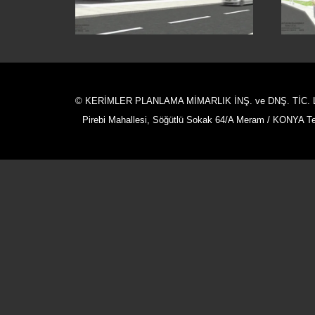
ŞERAFETTIN STÜDYO
EVLERI
© KERİMLER PLANLAMA MİMARLIK İNŞ. ve DNŞ. TİC. L
Pirebi Mahallesi, Söğütlü Sokak 64/A Meram / KONYA Tel