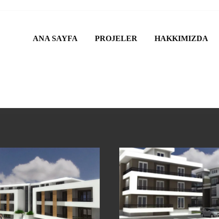
ANA SAYFA
PROJELER
HAKKIMIZDA
B KALEM KONUTLAR
AV, STÜDYO EVLERI