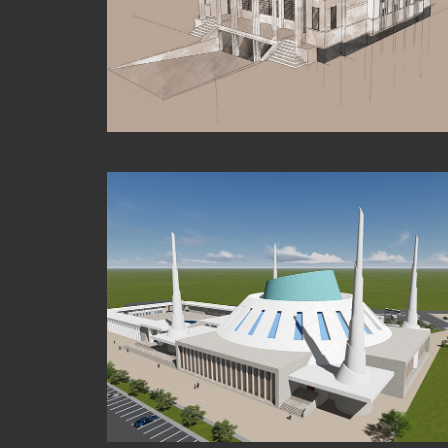
ÖZLEM CAMİİ SELÇUKLU KONYA
KOS CAMİİ MİMARİ PROJE