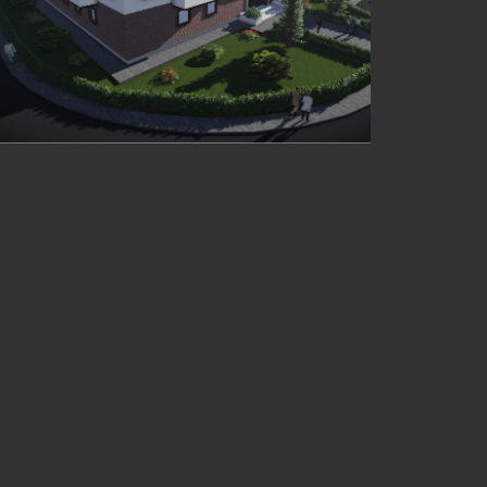
ATEŞBAZ-I VELİ MÜZESİ, MERAM
BELEDIYESI