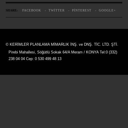
SHARE:
FACEBOOK
TWITTER
PINTEREST
GOOGLE+
© KERİMLER PLANLAMA MİMARLIK İNŞ. ve DNŞ. TİC. LTD. ŞTİ.
Pirebi Mahallesi, Söğütlü Sokak 64/A Meram / KONYA Tel:0 (332)
238 04 04 Cep: 0 530 499 48 13