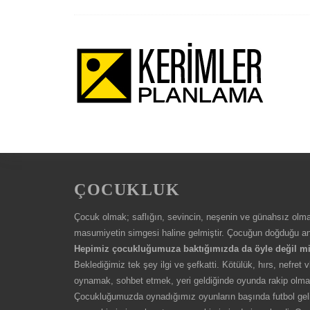
ÇOCUKLUK
Çocuk olmak; saflığın, sevincin, neşenin ve günahsız olma
masumiyetin simgesi haline gelmiştir. Çocuğun doğduğu anda
Hepimiz çocukluğumuza baktığımızda da öyle değil mi
Beklediğimiz tek şey ilgi ve şefkatti. Kötülük, hırs, nefre
oynamak, sohbet etmek, yeri geldiğinde oyunda rakip olmak
Çocukluğumuzda oynadığımız oyunların başında futbol gelir