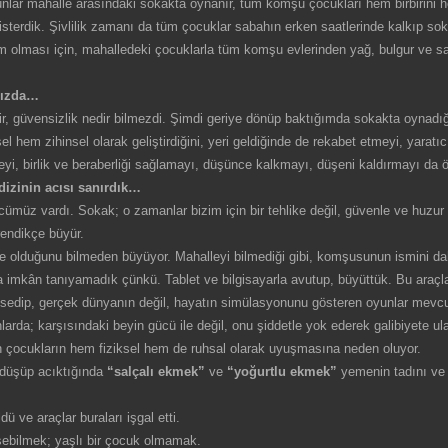
nlar mahalle arasındaki sokakta oynanır, tüm komşu çocukları hem birbirini he
sterdik. Şivlilik zamanı da tüm çocuklar sabahın erken saatlerinde kalkıp sokak
olması için, mahalledeki çocuklarla tüm komşu evlerinden yağ, bulgur ve salça 
ımızda…
, güvensizlik nedir bilmezdi. Şimdi geriye dönüp baktığımda sokakta oynadığ
l hem zihinsel olarak geliştirdiğini, yeri geldiğinde de rekabet etmeyi, yaratıc
, birlik ve beraberliği sağlamayı, düşünce kalkmayı, düşeni kaldırmayı da öğ
dizinin acısı sanırdık…
z vardı. Sokak; o zamanlar bizim için bir tehlike değil, güvenle ve huzur i
rendikçe büyür.
 olduğunu bilmeden büyüyor. Mahalleyi bilmediği gibi, komşusunun ismini d
 imkân tanıyamadık çünkü. Tablet ve bilgisayarla avutup, büyüttük. Bu araçla
apsedip, gerçek dünyanın değil, hayatın simülasyonunu gösteren oyunlar mevc
arda; karşısındaki beyin gücü ile değil, onu şiddetle yok ederek galibiyete u
 çocukların hem fiziksel hem de ruhsal olarak uyuşmasına neden oluyor.
 düşüp acıktığında
“salçalı ekmek”
ve
“yoğurtlu ekmek”
yemenin tadını v
ü ve araçlar buraları işgal etti.
şebilmek; yaşlı bir çocuk olmamak.