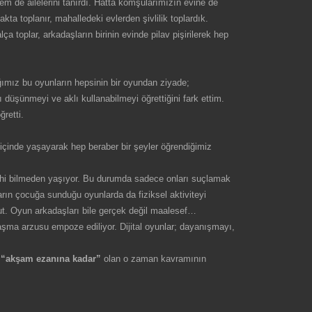
m de ailelerini tanırdı. Hatta komşularımızın evine de
ta toplanır, mahalledeki evlerden şivlilik toplardık.
toplar, arkadaşların birinin evinde pilav pişirilerek hep
ımız bu oyunların hepsinin bir oyundan ziyade;
ı düşünmeyi ve aklı kullanabilmeyi öğrettiğini fark ettim.
retti.
çinde yaşayarak hep beraber bir şeyler öğrendiğimiz
ahi bilmeden yaşıyor. Bu durumda sadece onları suçlamak
rın çocuğa sunduğu oyunlarda da fiziksel aktiviteyi
ut. Oyun arkadaşları bile gerçek değil maalesef…
laşma arzusu empoze ediliyor. Dijital oyunlar; dayanışmayı,
e
“akşam ezanına kadar”
olan o zaman kavramının