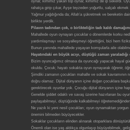
oynar, kimimiz yakan top oynar, kimimiz de ip sekerdi. Oyu
rahatça girip çıkar, Ayşe teyzeden yoğurtlu, salçalı ekmek i
Yağmur yağdığında da; Allah’a şükretmek ve bereketin daim 
birlikte yerdik.
Pilavın tadından çok, o birlikteliğin tadı kaldı damağ
Mahallede oyun oynayan çocuklar o dönemlerde korku nedir
yardımlaşmayı ve sosyalleşmeyi öğrettiğini, bizi hem fizikse
Bunun yanında mahallede yaşayan komşularla aile olabilmeyi
Hayatındaki en büyük acıyı, düştüğü zaman yaraladığı 
Bizim oyuncağımız olmasa da oyuncağı yapacak hayal gücümü
okuldu. Çocuk; hayatı sokakta oyun oynayarak öğrenir, öğ
Şimdiki zamanın çocukları mahalle ve sokak kavramının ne
doğru olamaz. Dijital dünyanın içine doğan çocuklara başka
gerektirecek oyunlar yok. Çocuğu dijital dünyanın içine h
Genelde şiddet odaklı ve savaş üzerine hazırlanan bu oyunl
paylaşabilmeyi, düştüğünde kalkabilmeyi öğretemediğinden
Ne yazık ki yeni nesil çocukları; oyun oynamaktan yorgun
önemini bilmeden büyüyecekler.
Sokaklar çocukların elinden alınarak otoparklara dönüştürüld
Önemli olan ise yaş aldıkça olgunlaşıp büyüyebilmek, geli