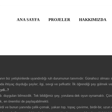
ANA SAYFA
PROJELER
HAKKIMIZDA
nın biz yetişkinlerde uyandırdığı ruh durumunun tanımıdır. Günahsız olması s
 ihtiyaç duyduğu şeyler; ilgi, sevgi ve şefkattir. İlk öğrendiği şey gülmek ve
ydi..?
t vb. duyguları bilmezdik. Tek bildiğimiz şey, yorulana dek oyun oynamaktı. Ç
, en önemlisi de paylaşabilmekti.
di ve bunun yanında çelik-çomak, yakan top, topaç çevirme, birdir-bir, uzun 