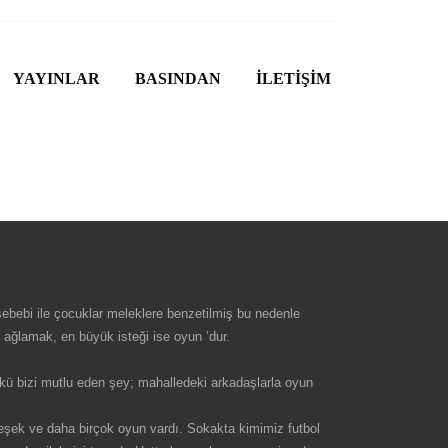
YAYINLAR
BASINDAN
İLETİŞİM
ebebi ile çocuklar meleklere benzetilmiş bu nedenle
 ağlamak, en büyük isteği ise oyun ’dur.
ünkü bizi mutlu eden şey; mahalledeki arkadaşlarla oyun
eşek ve daha birçok oyun vardı. Sokakta kimimiz futbol