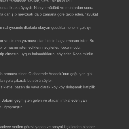
erkes tarafından sevilen, vefalı bir müdürdü.
 sonra ilk aza üyeydi. Nahiye müdürü ve muhtardan sonra
tına danışıp mevzuatı da o zamana göre takip eden, “
avukat
in nahiyesinde ilkokulu okuyan çocuklar nenemi çok iyi
yar ve okuma yazması olan birinin başvurmasını ister. Bu
 olmasını istemediklerini söylerler. Koca müdür,
kâtip olmasını uygun bulmadıklarını söylerler. Koca müdür
rda aroması siner. O dönemde Anadolu’nun çoğu yeri gibi
dan yola çıkarak bu sözü söyler.
sikletle, bazen de yaya olarak köy köy dolaşarak katiplik
. Babam geçmişten gelen ve atadan intikal eden yarı
e uğraşmıştır.
dece verilen görevi yapan ve sosyal ilişkilerden bihaber