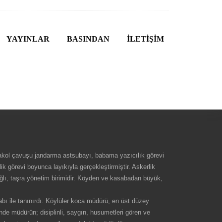
YAYINLAR
BASINDAN
İLETİŞİM
akol çavuşu jandarma astsubayı, babama yazıcılık görevi
ik görevi boyunca layıkıyla gerçekleştirmiştir. Askerlik
lı, taşra yönetim birimidir. Köyden ve kasabadan büyük,
kabı ile tanınırdı. Köylüler koca müdürü, en üst düzey
nde müdürün; disiplinli, saygın, husumetleri gören ve