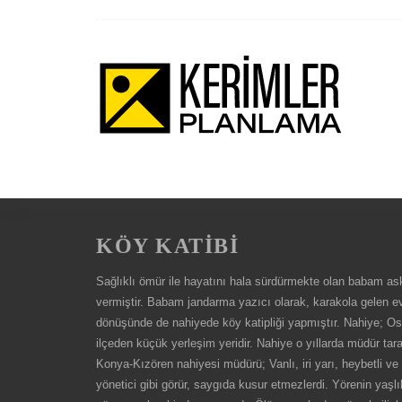
KÖY KATİBİ
Sağlıklı ömür ile hayatını hala sürdürmekte olan babam a
vermiştir. Babam jandarma yazıcı olarak, karakola gelen evra
dönüşünde de nahiyede köy katipliği yapmıştır. Nahiye; Os
ilçeden küçük yerleşim yeridir. Nahiye o yıllarda müdür taraf
Konya-Kızören nahiyesi müdürü; Vanlı, iri yarı, heybetli ve 
yönetici gibi görür, saygıda kusur etmezlerdi. Yörenin yaşl