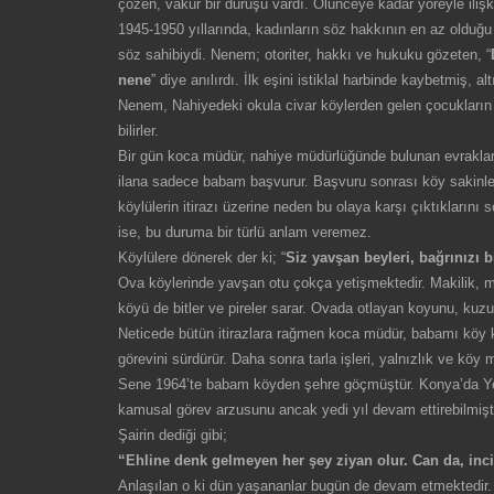
çözen, vakur bir duruşu vardı. Ölünceye kadar yöreyle ilişk
1945-1950 yıllarında, kadınların söz hakkının en az oldu
söz sahibiydi. Nenem; otoriter, hakkı ve hukuku gözeten, “
nene
” diye anılırdı. İlk eşini istiklal harbinde kaybetmiş,
Nenem, Nahiyedeki okula civar köylerden gelen çocukların i
bilirler.
Bir gün koca müdür, nahiye müdürlüğünde bulunan evrakların
ilana sadece babam başvurur. Başvuru sonrası köy sakinler
köylülerin itirazı üzerine neden bu olaya karşı çıktıklarını
ise, bu duruma bir türlü anlam veremez.
Köylülere dönerek der ki; “
Siz yavşan beyleri, bağrınızı bi
Ova köylerinde yavşan otu çokça yetişmektedir. Makilik, m
köyü de bitler ve pireler sarar. Ovada otlayan koyunu, kuz
Neticede bütün itirazlara rağmen koca müdür, babamı köy kâ
görevini sürdürür. Daha sonra tarla işleri, yalnızlık ve köy 
Sene 1964’te babam köyden şehre göçmüştür. Konya’da Yedi
kamusal görev arzusunu ancak yedi yıl devam ettirebilmiştir.
Şairin dediği gibi;
“Ehline denk gelmeyen her şey ziyan olur. Can da, in
Anlaşılan o ki dün yaşananlar bugün de devam etmektedir. 