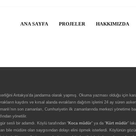
ANA SAYFA
PROJELER
HAKKIMIZDA
skerliğini Antakya’da jandarma olarak yapmış. Okuma yazması olduğu için kar
kların kaydını ve kırsal alanda evrakların dağıtım işlerini 24 ay süren askerl
manlı’nın son zamanları, Cumhuriyetin ilk zamanlarında merkezi yönetime bağ
ından yönetilir.
gür sesli bir adamdı. Köylü tarafından “
Koca müdür
” ya da “
Kürt müdür
” la
ıları bile müdüre olan saygısından dolayı elini öpmek isterlerdi. Köylünün gözü