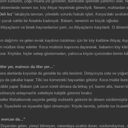
isini sürdüren, çoğu insana yol gösteren, bürokratik işlerinde yardımcı olan, h
ğu dönemlerde nenem ise; köy ihtiyar heyetinde görevliydi. Nenem, muhtardan
Deli kız
” lakabıyla tanınan, yöredeki sorunlu hukuki işleri, Konya’daki avuka
 altı çocuk sahibi bir Anadolu kadınıydı. Babam, nenemin en küçük oğludur.
htiyaçlarını ve binek hayvanlarının yem, su ihtiyaçlarını karşılardı. O dönem
 dağıtımı ve gelen evrak kaydının tutulması için bir köy katibine ihtiyaç du
i müdüre itiraz ederler. Koca müdürün kapısına dayanarak, babamın köy kâtibi
 sorar. Köylüler, hiçbir sebep göstermeden, yalnızca köyün içerisinden birinin 
tler yer, malınızı da itler yer…
”
era alanlarda koyunlar da genelde bu otla beslenir. Dolayısıyla süte ve yoğu
uyu da çakallar kapar. Tilki ise kümesteki hayvanları götürür. Koca müdür bun
tibi yapar. Babam çok uzun süreli olmasa da birkaç yıl; bazen atla, bazen bi
muhtarıyla anlaşmazlık sebebiyle katiplik görevini bırakır.
ler Mahallesinde seçimle geldiği muhtarlık görevini iki dönem sürdürmüştür
 Siyasilerle ve siyasetle ilgisi olmamıştır. Köyde tarımla, şehirde ise ticaretl
ci mercan da…”
Dışarıdan gelen, yöreyi bilmeyen, vatandaşa uzakta duran, vurdumduymaz, sa