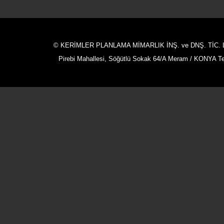
© KERİMLER PLANLAMA MİMARLIK İNŞ. ve DNŞ. TİC. L
Pirebi Mahallesi, Söğütlü Sokak 64/A Meram / KONYA Tel