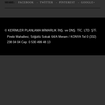
SHARE:
FACEBOOK
TWITTER
PINTEREST
GOOGLE+
© KERİMLER PLANLAMA MİMARLIK İNŞ. ve DNŞ. TİC. LTD. ŞTİ.
Pirebi Mahallesi, Söğütlü Sokak 64/A Meram / KONYA Tel:0 (332)
238 04 04 Cep: 0 530 499 48 13