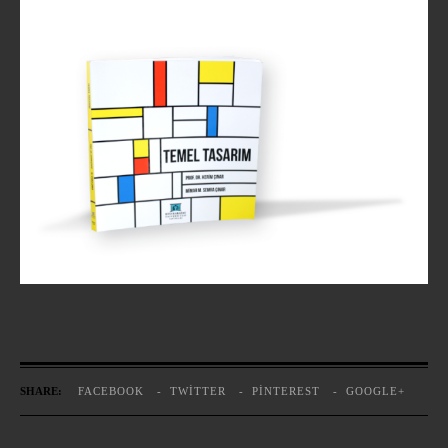
TEMEL TASARIM KITABI
SHARE:
FACEBOOK
TWITTER
PINTEREST
GOOGLE+