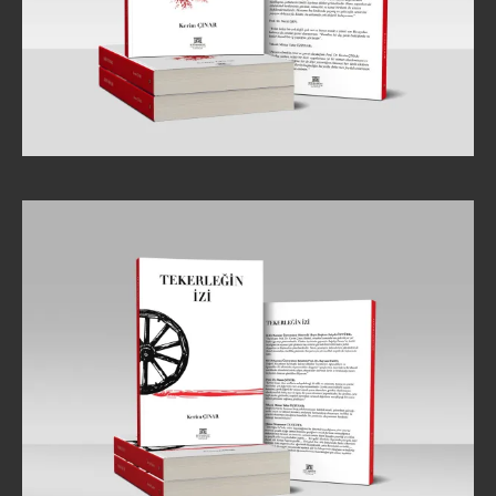
AZMIN MIMARI
TEKERLEĞIN İZI