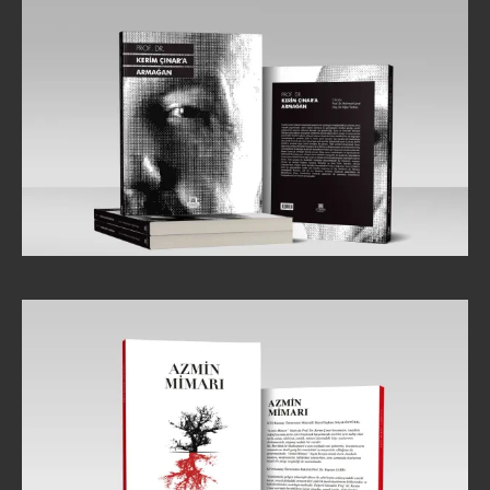
PROF. DR. KERİM ÇINAR'A ARMAĞAN