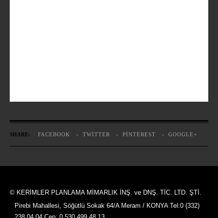
SHARE:
FACEBOOK
TWITTER
PINTEREST
GOOGLE+
© KERİMLER PLANLAMA MİMARLIK İNŞ. ve DNŞ. TİC. LTD. ŞTİ.
Pirebi Mahallesi, Söğütlü Sokak 64/A Meram / KONYA Tel:0 (332)
238 04 04 Cep: 0 530 499 48 13