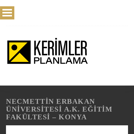
NECMETTİN ERBAKAN
ÜNİVERSİTESİ A.K. EĞİTİM
FAKÜLTESİ – KONYA