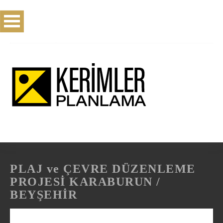
PLAJ ve ÇEVRE DÜZENLEME
PROJESİ KARABURUN /
BEYŞEHİR