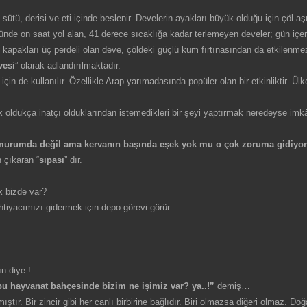
 sütü, derisi ve eti içinde beslenir. Develerin ayakları büyük olduğu için çöl a
Günde on saat yol alan, 41 derece sıcaklığa kadar terlemeyen develer; gün içer
öz kapakları üç perdeli olan deve, çöldeki güçlü kum fırtınasından da etkilenm
vesi
” olarak adlandırılmaktadır.
çin de kullanılır. Özellikle Arap yarımadasında popüler olan bir etkinliktir. Ü
ldukça inatçı olduklarından istemedikleri bir şeyi yaptırmak neredeyse imkân
umurumda değil ama kervanın başında eşek yok mu o çok zoruma gidiyor
 çıkaran “
sıpası
” dır.
k bizde var?
tiyacımızı gidermek için depo görevi görür.
n diye.!
u hayvanat bahçesinde bizim ne işimiz var?
ya..!”
demiş…
ştır. Bir zincir gibi her canlı birbirine bağlıdır. Biri olmazsa diğeri olmaz. D