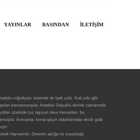
YAYINLAR
BASINDAN
İLETİŞİM
. Anadolu coğrafyası üzerinde de İpek yolu, Kral yolu gibi
 yapılan kervansaraylar, Anadolu Selçuklu devleti zamanında
 yolları üzerinde tuz taşıyan deve kervanları, bu
rmüştür. Kervanlar, konar-göçer olduklarından eksik gıda
ştır
 binek hayvanıdır. Devenin açlığa ve susuzluğa