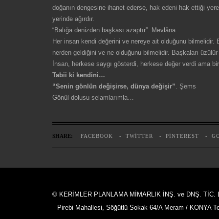
doğanın dengesine ihanet ederse, hak edeni hak ettiği yere
yerinde ağırdır.
“Balığa denizden başkası azaptır”. Mevlâna
Her insan kendi değerini ve nereye ait olduğunu bilmelidir.
nerden geldiğini ve ne olduğunu bilmelidir. Başkaları üzülür
İnsan, herkese saygı gösterdi, herkese değer verdi ama biri
Tabii ki kendini…
“Senin gönlün değişirse, dünya değişir”
. Şems
Gönül dolusu selamlarımla…
SHARE:
FACEBOOK
TWITTER
PINTEREST
G
© KERİMLER PLANLAMA MİMARLIK İNŞ. ve DNŞ. TİC. L
Pirebi Mahallesi, Söğütlü Sokak 64/A Meram / KONYA Tel