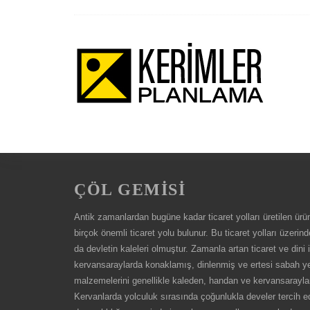
ÇÖL GEMİSİ
Antik zamanlardan bugüne kadar ticaret yolları üretilen ürünle
birçok önemli ticaret yolu bulunur. Bu ticaret yolları üze
da devletin kaleleri olmuştur. Zamanla artan ticaret ve dini 
kervansaraylarda konaklamış, dinlenmiş ve ertesi sabah ye
malzemelerini genellikle kaleden, handan ve kervansarayla
Kervanlarda yolculuk sırasında çoğunlukla develer tercih e