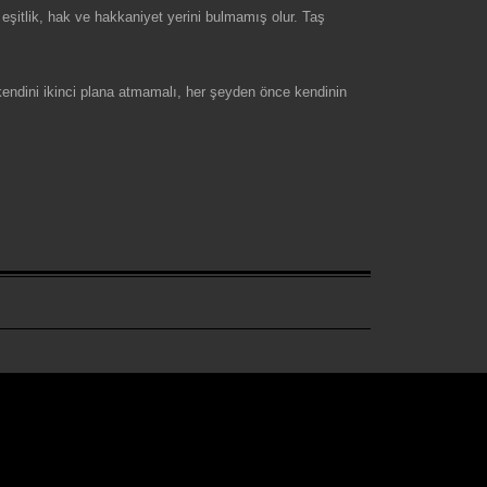
eşitlik, hak ve hakkaniyet yerini bulmamış olur. Taş
 kendini ikinci plana atmamalı, her şeyden önce kendinin