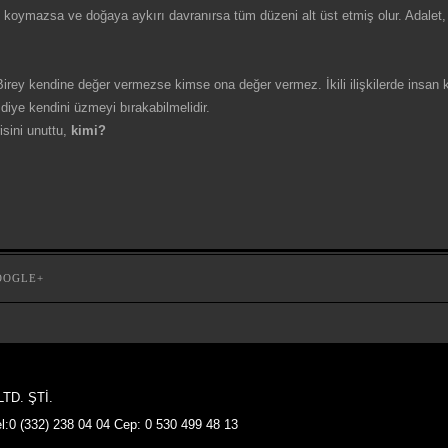
 koymazsa ve doğaya aykırı davranırsa tüm düzeni alt üst etmiş olur. Adalet, 
 Birey kendine değer vermezse kimse ona değer vermez. İkili ilişkilerde insan
 diye kendini üzmeyi bırakabilmelidir.
sini unuttu,
kimi?
OOGLE+
TD. ŞTİ.
:0 (332) 238 04 04 Cep: 0 530 499 48 13