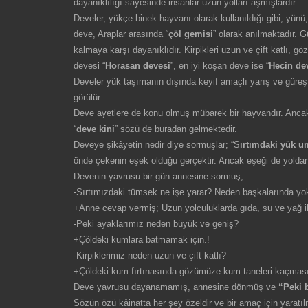
dayanıklılığı sayesinde insanlar uzun yolları aşmışlardır.
Develer, yükçe binek hayvanı olarak kullanıldığı gibi; yünü,
deve, Araplar arasında “
çöl gemisi
” olarak anılmaktadır. 
kalmaya karşı dayanıklıdır. Kirpikleri uzun ve çift katlı, g
devesi “
Horasan devesi
”, en iyi koşan deve ise “
Hecin de
Develer yük taşımanın dışında keyif amaçlı yarış ve güreş i
görülür.
Deve ayetlere de konu olmuş mübarek bir hayvandır. Ancak o
“
deve kini
” sözü de buradan gelmektedir.
Deveye şikâyetin nedir diye sormuşlar; “S
ırtımdaki yük 
önde çekenin eşek olduğu gerçektir. Ancak eşeği de yoldan
Devenin yavrusu bir gün annesine sormuş;
-Sırtımızdaki tümsek ne işe yarar? Neden başkalarında yo
+Anne cevap vermiş; Uzun yolculuklarda gıda, su ve yağ ih
-Peki ayaklarımız neden büyük ve geniş?
+Çöldeki kumlara batmamak için.!
-Kirpiklerimiz neden uzun ve çift katlı?
+Çöldeki kum fırtınasında gözümüze kum taneleri kaçması
Deve yavrusu dayanamamış, annesine dönmüş ve
“Peki b
Sözün özü kâinatta her şey özeldir ve bir amaç için yaratılmı