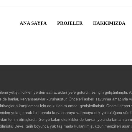
ANA SAYFA
PROJELER
HAKKIMIZDA
rin yetiştirildikleri yerden satılacakları yere götürülmesi için geliştirilmiştir
rinde de hanlar, kervansaraylar kurulmuştur. Önceleri askeri savunma amacıyla
ihtiyaçların karşılaması için de kullanım amacı genişletilmiştir. Önemli ticaret
niden yola çıkarak bir sonraki kervansaraya varıncaya dek yolculuğunu sürdü
rdan temin etmişlerdir. Geriye kalan eksiklikler de kervan yolunda tamamlanmı
dilmiştir. Deve, tarih boyunca yük taşımada kullanılmış, uzun menzilleri aşan