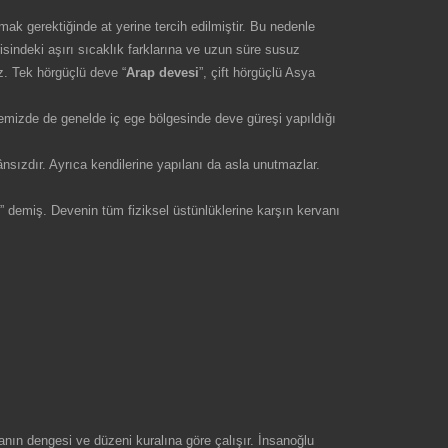
şmak gerektiğinde at yerine tercih edilmiştir. Bu nedenle
isindeki aşırı sıcaklık farklarına ve uzun süre susuz
ez. Tek hörgüçlü deve “
Arap devesi
”, çift hörgüçlü Asya
lkemizde de genelde iç ege bölgesinde deve güreşi yapıldığı
sızdır. Ayrıca kendilerine yapılanı da asla unutmazlar.
” demiş. Devenin tüm fiziksel üstünlüklerine karşın kervanı
oğanın dengesi ve düzeni kuralına göre çalışır. İnsanoğlu